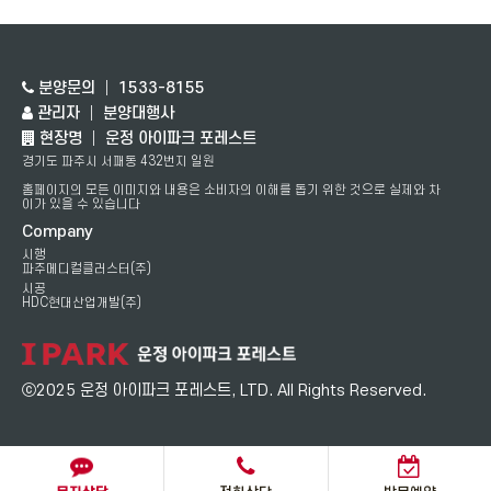
회사의 내부 방침 변경 등으로 인하여 수시로 변경될 수 있
고, 이에 따른 개인정보취급방침의 지속적인 개선을 위하여
필요한 절차를 정하고 있습니다. 그리고 개인정보취급방침
을 개정하는 경우 회사는 개인정보취급방침 변경 시행 7일
분양문의 │ 1533-8155
전부터 운정 아이파크 포레스트 공지사항을 통하여 공지하
고 버전번호 및 개정일자 등을 부여하여 개정된 사항을 이용
관리자 │ 분양대행사
자들이 쉽게 알아볼 수 있도록 하고 있습니다.
현장명 │ 운정 아이파크 포레스트
경기도 파주시 서패동 432번지 일원
홈페이지의 모든 이미지와 내용은 소비자의 이해를 돕기 위한 것으로 실제와 차
이가 있을 수 있습니다
운정 아이파크 포레스트의 개인정보취급방침은 다음과 같은
Company
내용을 담고 있습니다.
시행
파주메디컬클러스터(주)
시공
HDC현대산업개발(주)
가. 개인정보 수집에 대한 동의
나. 개인정보의 수집목적 및 이용목적
ⓒ2025 운정 아이파크 포레스트, LTD. All Rights Reserved.
다. 운정 아이파크 포레스트가 수집하는 개인정보의 보유 및
이용기간
라. 운정 아이파크 포레스트가 수집한 개인정보의 공유 및 제
공